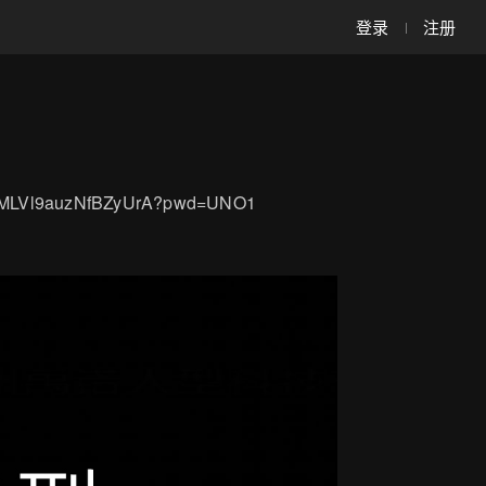
登录
注册
YMLVl9auzNfBZyUrA?pwd=UNO1